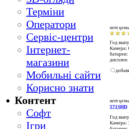
Терміни
Оператори
нет цен
Сервіс-центри
Год выпу
Інтернет-
Камера: 
батареи:
магазини
дисплея: 
добав
Мобильні сайти
Корисно знати
Контент
нет цен
571SHD
Софт
Год выпу
Ігри
Камера: 
батареи: