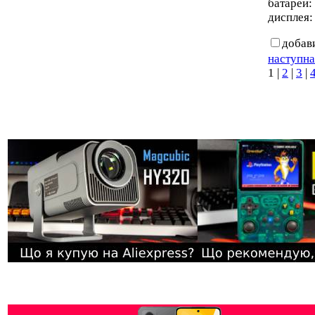
батареи:
дисплея: 
добав
наступна
1
|
2
|
3
|