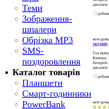
дисплея: 
Теми
добав
Зображення-
шпалери
Обрізка MP3
нет цен
561SHD
SMS-
Год выпу
Камера: 
поздоровлення
батареи:
дисплея: 
Каталог товарів
добав
Планшети
Смарт-годинники
PowerBank
нет цен