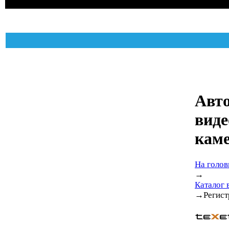
Авт
виде
кам
На голов
→
Каталог 
→
Регист