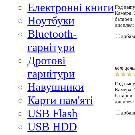
Електронні книги
Год выпу
Камера: 
Ноутбуки
батареи:
дисплея: 
Bluetooth-
добав
гарнітури
Дротові
нет цен
гарнітури
Навушники
Год выпу
Камера: 
батареи:
Карти пам'яті
дисплея: 
USB Flash
добав
USB HDD