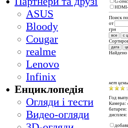
Партнери та друзі
G-сен
HDMI-
ASUS
Поиск по
Bloody
от
грн
Cougar
все
с 
Сортиров
дата
ц
realme
Найден
Lenovo
Infinix
нет цен
Енциклопедія
Год выпу
Огляди і тести
Камера: 
батареи:
Видео-огляди
дисплея: 
3D-огляди
добав