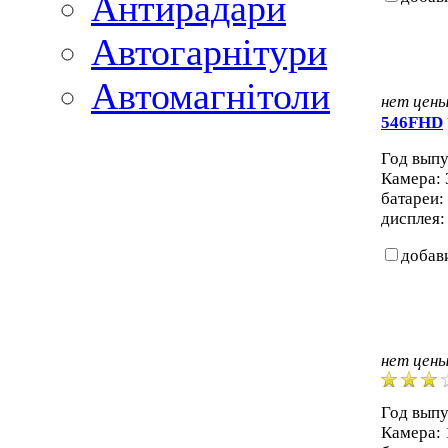
Антирадари
Автогарнітури
Автомагнітоли
нет цен
546FHD
Год выпу
Камера: 
батареи:
дисплея: 
добав
нет цен
Год выпу
Камера: 