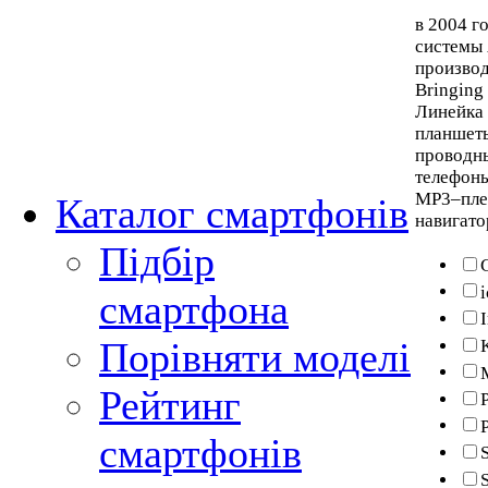
в 2004 г
системы 
производ
Bringing
Линейка 
планшеты
проводн
телефоны
MP3–плее
Каталог смартфонів
навигато
Підбір
смартфона
Порівняти моделі
Рейтинг
P
смартфонів
S