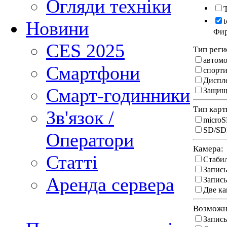
Огляди техніки
Новини
Фи
CES 2025
Тип реги
автом
Смартфони
спорти
Диспл
Смарт-годинники
Защищ
Тип карт
Зв'язок /
micro
SD/S
Оператори
Камера:
Статті
Стабил
Запись
Аренда сервера
Запись
Две к
Возможн
Запис