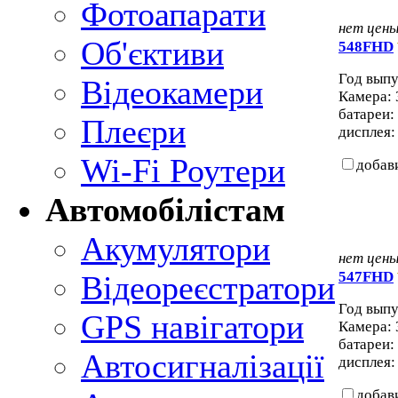
Фотоапарати
нет цен
Об'єктиви
548FHD
Год выпу
Відеокамери
Камера: 
батареи:
Плеєри
дисплея: 
Wi-Fi Роутери
добав
Автомобілістам
Акумулятори
нет цен
547FHD
Відеореєстратори
Год выпу
GPS навігатори
Камера: 
батареи:
Автосигналізації
дисплея: 
добав